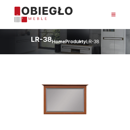
LR-38
Home
Produkty
LR-38