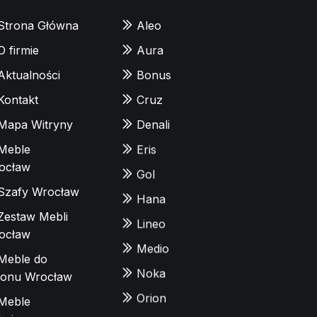
Strona Główna
Aleo
O firmie
Aura
Aktualności
Bonus
Kontakt
Cruz
Mapa Witryny
Denali
Meble
Eris
ocław
Gol
Szafy Wrocław
Hana
Zestaw Mebli
Lineo
ocław
Medio
Meble do
Noka
lonu Wrocław
Orion
Meble