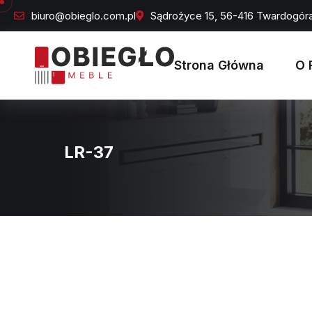
biuro@obieglo.com.pl
Sądrożyce 15, 56-416 Twardogór
Strona Główna
O 
LR-37