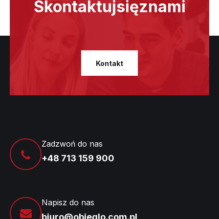
Skontaktuj
się
z
nami
Kontakt
Zadzwoń do nas
+48 713 159 900
Napisz do nas
biuro@obieglo.com.pl