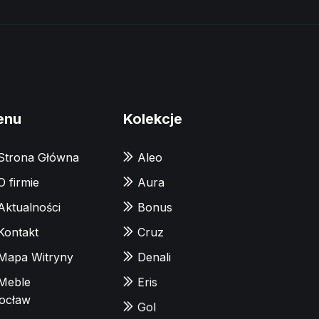
enu
Kolekcje
Strona Główna
Aleo
O firmie
Aura
Aktualności
Bonus
Kontakt
Cruz
Mapa Witryny
Denali
Meble
Eris
ocław
Gol