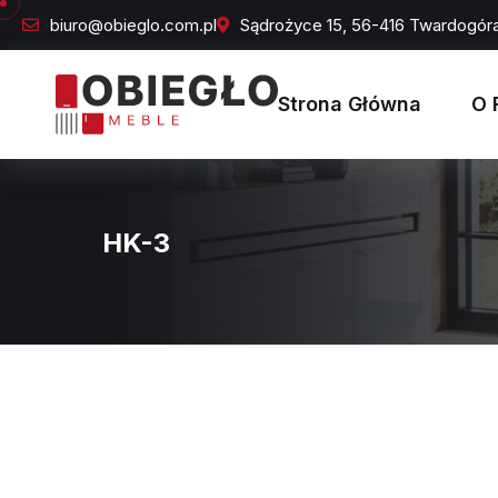
biuro@obieglo.com.pl
Sądrożyce 15, 56-416 Twardogór
Strona Główna
O 
HK-3