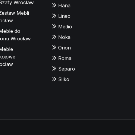
Szafy Wrocław
Hana
Zestaw Mebli
Lineo
ocław
Medio
Meble do
Noka
lonu Wrocław
Orion
Meble
kojowe
Roma
ocław
Separo
Silko