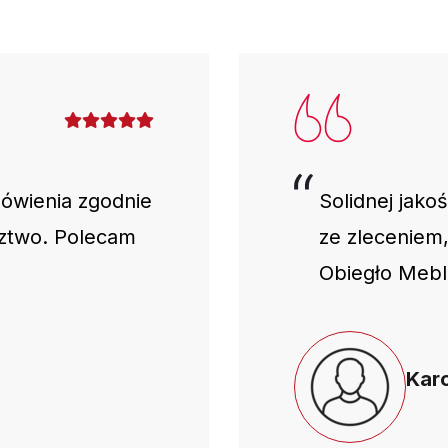
mówienia zgodnie
Solidnej jako
dztwo. Polecam
ze zleceniem
Obiegło Mebl
Karo