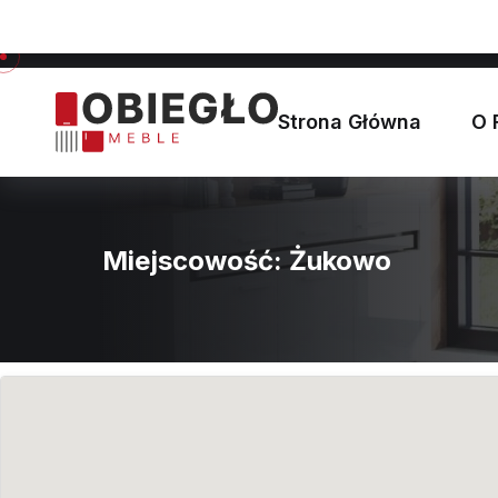
biuro@obieglo.com.pl
Sądrożyce 15, 56-416 Twardogór
Strona Główna
O 
Miejscowość:
Żukowo