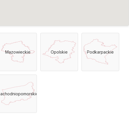
Mazowieckie
Opolskie
Podkarpackie
achodniopomorskie