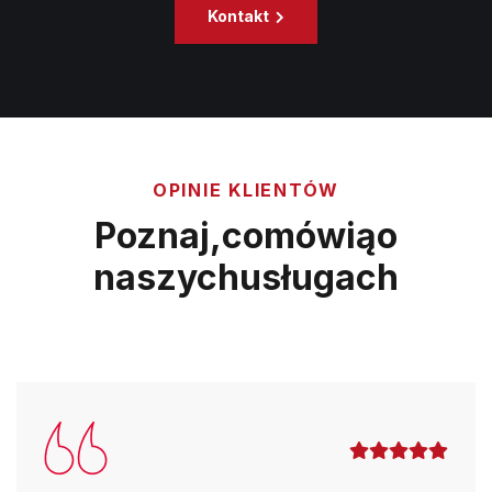
Kontakt
OPINIE KLIENTÓW
Poznaj,
co
mówią
o
naszych
usługach