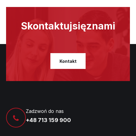
Skontaktuj
się
z
nami
Kontakt
Zadzwoń do nas
+48 713 159 900