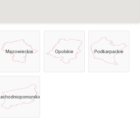
Mazowieckie
Opolskie
Podkarpackie
achodniopomorskie