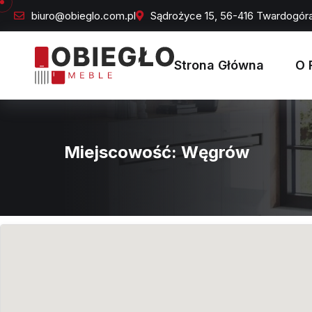
biuro@obieglo.com.pl
Sądrożyce 15, 56-416 Twardogór
Strona Główna
O 
Miejscowość:
Węgrów