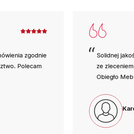
mówienia zgodnie
Solidnej jako
dztwo. Polecam
ze zleceniem
Obiegło Mebl
Karo