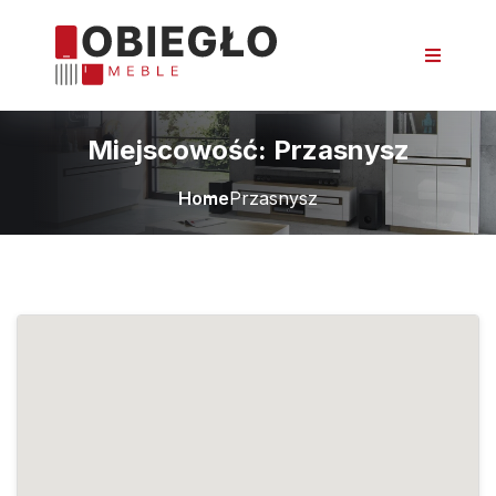
Miejscowość:
Przasnysz
Home
Przasnysz