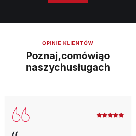
OPINIE KLIENTÓW
Poznaj,
co
mówią
o
naszych
usługach