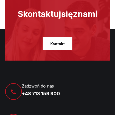
Skontaktuj
się
z
nami
Kontakt
Zadzwoń do nas
+48 713 159 900