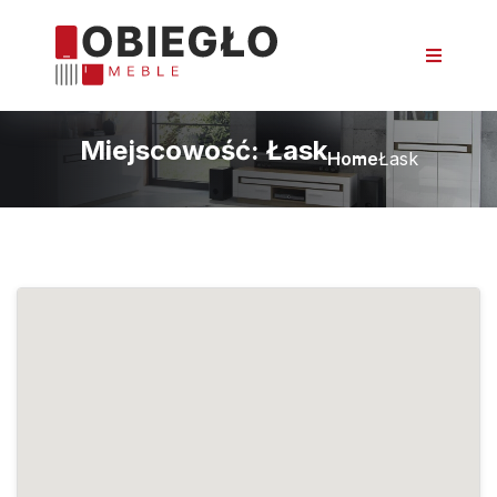
Miejscowość:
Łask
Home
Łask