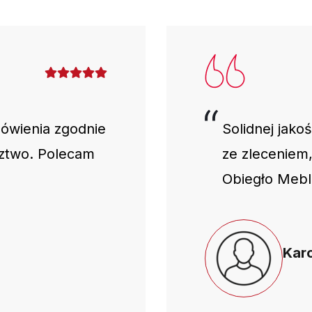
mówienia zgodnie
Solidnej jako
dztwo. Polecam
ze zleceniem
Obiegło Mebl
Karo