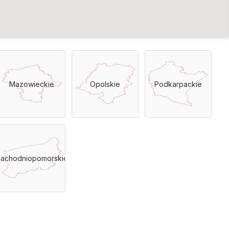
Mazowieckie
Opolskie
Podkarpackie
achodniopomorskie