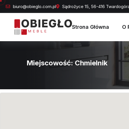
biuro@obieglo.com.pl
Sądrożyce 15, 56-416 Twardogór
Strona Główna
O 
Miejscowość:
Chmielnik